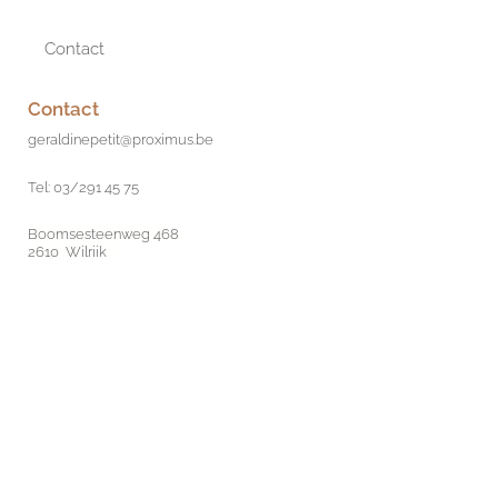
Contact
Contact
geraldinepetit@proximus.be
Tel: 03/291 45 75
Boomsesteenweg 468
2610 Wilrijk
Antwerp, Belgium
Boek je afspraak
©