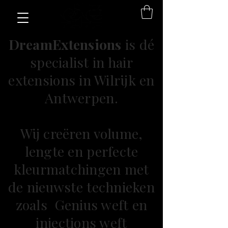
DreamExtensions
is dé
specialist in hair
extensions in Wilrijk en
Antwerpen.
Wij creëren volume,
lengte en perfecte
kleurmatchingen met
de nieuwste technieken
zoals Genius weft en
injections weft