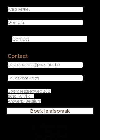
Web winkel
Over ons
Contact
Contact
geraldinepetit@proximus.be
Tel: 03/291 45 75
Boomsesteenweg 468
2610 Wilrijk
Antwerp, Belgium
Boek je afspraak