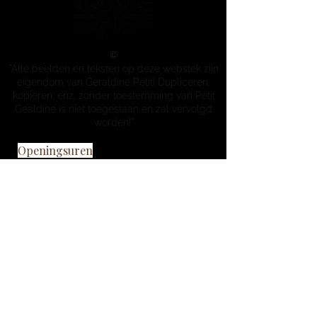
©
"Alle beelden en teksten op deze webstek zijn
eigendom van Geraldine Petit! Dupliceren,
kopiëren, enz, zonder toestemming van Petit
Gealdine is niet toegestaan en zal vervolgd
worden!"
Openingsuren
Maandag
Gesloten
Dinsdag
09:00 - 18:00
Woensdag
13:00 - 18:00
Donderdag
09:00 - 18:00