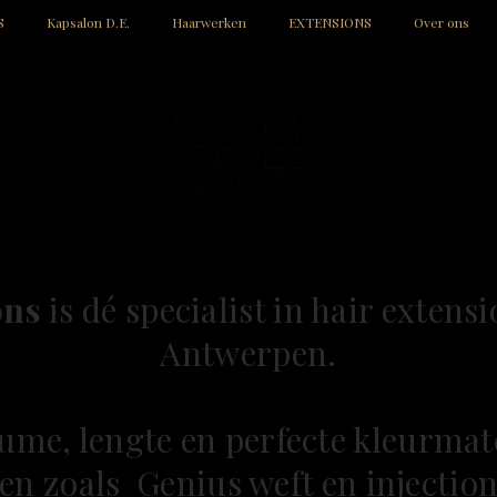
S
Kapsalon D.E.
Haarwerken
EXTENSIONS
Over ons
ons
is dé specialist in hair extensi
Antwerpen.
lume, lengte en perfecte kleurma
en zoals Genius weft en injection