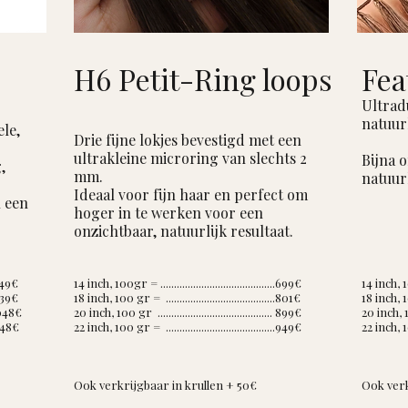
H6 Petit-Ring loops
Fea
Ultrad
natuurl
ele,
Drie fijne lokjes bevestigd met een
ultrakleine microring van slechts 2
Bijna 
,
mm.
natuurl
Ideaal voor fijn haar en perfect om
n een
hoger in te werken voor een
onzichtbaar, natuurlijk resultaat.
..749€
14 inch, 100gr = ..........................................699€
14 inch, 100
.939€
18 inch, 100 gr = ........................................801€
18 inch, 100
 1048€
20 inch, 100 gr .......................................... 899€
20 inch, 100
.1148€
22 inch, 100 gr = ........................................949€
22 inch, 100
Ook verkrijgbaar in krullen + 50
€
Ook verk