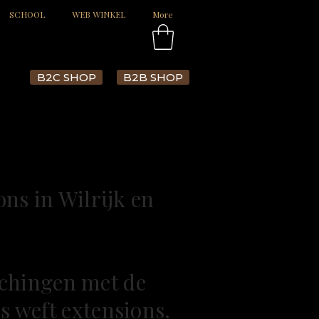
SCHOOL
WEB WINKEL
More
B2C SHOP
B2B SHOP
ons in Wilrijk en
tchingen met de
s weft extensions.