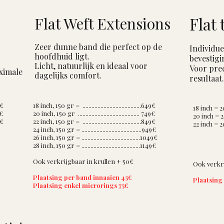
Flat
Flat Weft Extensions
Zeer dunne band die perfect op de
Individue
hoofdhuid ligt. ​
bevestigi
Licht, natuurlijk en ideaal voor
Voor prec
ximale
dagelijks comfort.
resultaat.
9€
18 inch, 150 gr = .......................................649€
18 inch = 20 lo
9€
20 inch, 150 gr ......................................... 749€
20 inch = 20 lo
9€
22 inch, 150 gr = .......................................849€
22 inch = 20 lo
24 inch, 150 gr = ........................................949€
26 inch, 150 gr = .......................................1049€
28 inch, 150 gr = .......................................1149€
Ook verkrijgbaar in krullen + 50
€
Ook verkri
Plaatsing per band innaaien 45€
Plaatsing
Plaatsing enkel microrings 75€