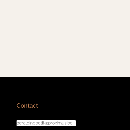
Contact
geraldinepetit@proximus.be