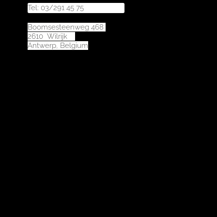
Tel: 03/291 45 75
Boomsesteenweg 468
2610 Wilrijk
Antwerp, Belgium