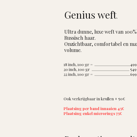
Genius weft
.
Ultra dunne, luxe weft van 100%
Russisch haar.
Onzichtbaar, comfortabel en ma
volume.
18 inch, 100 gr = .......................................49
20 inch, 100 gr ......................................... 54
22 inch, 100 gr = .......................................69
Ook verkrijgbaar in krullen + 50
€
Plaatsing per band innaaien 45€
Plaatsing enkel microrings 75€