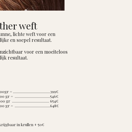
ther weft
unne, lichte weft voor een
ijke en soepel resultaat.
onzichtbaar voor een moeiteloos
ijk resultaat.
gr = ..........................................399€
 gr = ........................................546€
 gr .......................................... 654€
 gr = ........................................648€
rijgbaar in krullen + 50
€