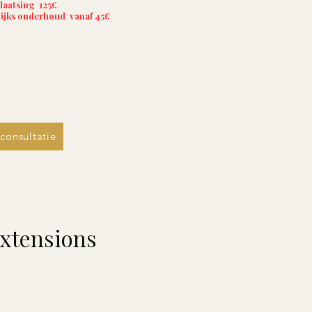
laatsing 125€
ijks onderhoud
vanaf 45€
consultatie
extensions