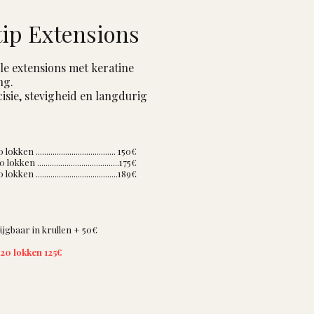
 tip Extensions
le extensions met keratine
ng.
isie, stevigheid en langdurig
kken ...................................... 150€
kken .......................................175€
kken .......................................189€
jgbaar in krullen + 50
€
 20 lokken 125€