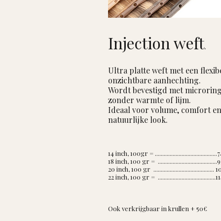
Injection weft
.
Ultra platte weft met een flexib
onzichtbare aanhechting.
Wordt bevestigd met microring
zonder warmte of lijm.
Ideaal voor volume, comfort e
natuurlijke look.
14 inch, 100gr = ........................................
18 inch, 100 gr = .......................................
20 inch, 100 gr .........................................
22 inch, 100 gr = ......................................
Ook verkrijgbaar in krullen + 50
€