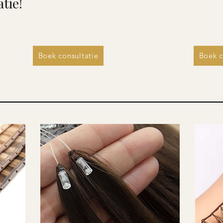
tie!
Boek consultatie
Boek c