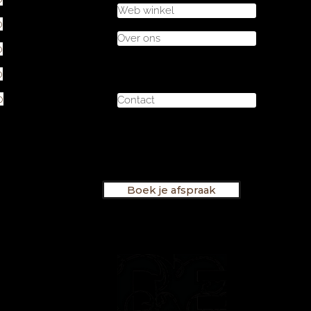
Web winkel
0
Over ons
0
0
0
Contact
Boek je afspraak