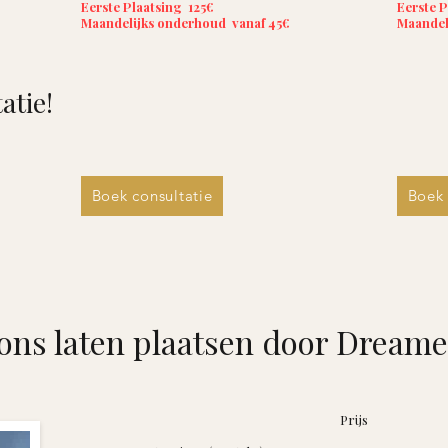
Eerste Plaatsing 125€
Eerste P
Maandelijks onderhoud
vanaf 45€
Maandel
atie!
Boek consultatie
Boek 
ons laten plaatsen door Dream
Prijs