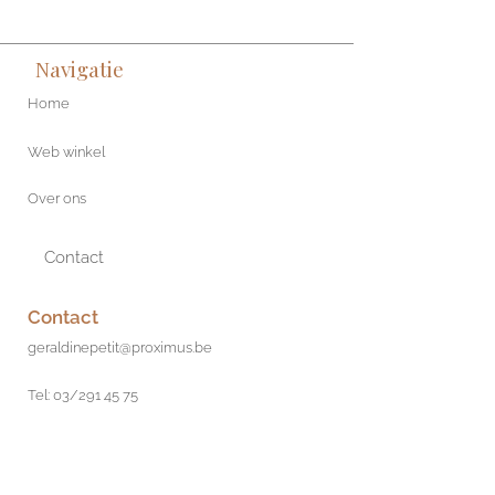
Navigatie
Home
Web winkel
Over ons
Contact
Contact
geraldinepetit@proximus.be
Tel: 03/291 45 75
Boomsesteenweg 468
2610 Wilrijk
Antwerp, Belgium