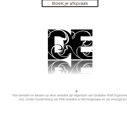
Boek je afspraak
©
"Alle beelden en teksten op deze webstek zijn eigendom van Geraldine Petit! Dupliceren
enz, zonder toestemming van Petit Gealdine is niet toegestaan en zal vervolgd wo