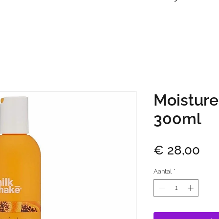
Moistur
300ml
Prij
€ 28,00
Aantal
*