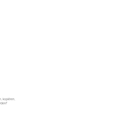
, kopiëren,
rden!"