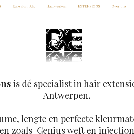
S
Kapsalon D.E.
Haarwerken
EXTENSIONS
Over ons
ons
is dé specialist in hair extensi
Antwerpen.
lume, lengte en perfecte kleurma
en zoals Genius weft en injection