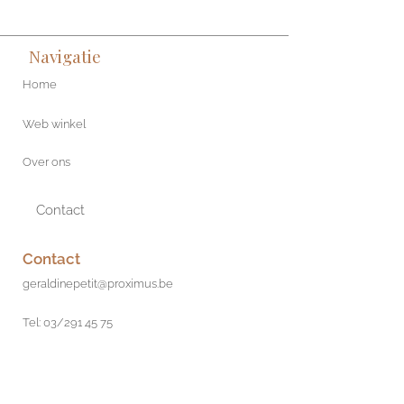
Navigatie
Home
Web winkel
Over ons
Contact
Contact
geraldinepetit@proximus.be
Tel: 03/291 45 75
Boomsesteenweg 468
2610 Wilrijk
Antwerp, Belgium