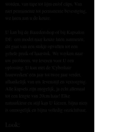
worden, van tape tot lijm en/of clips. Van 
niet permanente tot permanente bevestiging, 
we laten aan u de keuze. 
U kan bij de Baardenshop of bij Kapsalon 
DE  een model naar keuze laten aanmeten, 
dit gaat van een stukje opvullen tot een 
gehele pruik of haarstuk. We werken naar 
uw probleem, we leveren voor U een 
oplossing. U kan met de 'Cyberhair 
haarwerken' één jaar tot twee jaar verder, 
afhankelijk van uw levenstijl en verzorging. 
Alle kapsels zijn mogelijk, ja echt allemaal 
tot een lengte van 20cm haar! Elke 
natuurkleur en stijl kan U kiezen, bijna niets 
is onmogelijk en bijna volledig onzichtbaar. 
Look: 