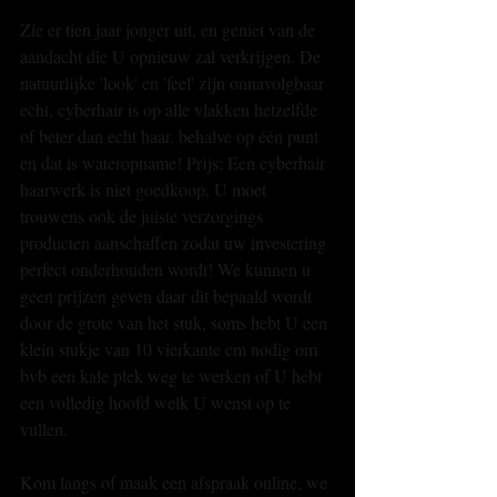
Zie er tien jaar jonger uit, en geniet van de 
aandacht die U opnieuw zal verkrijgen. De 
natuurlijke 'look' en 'feel' zijn onnavolgbaar 
echt, cyberhair is op alle vlakken hetzelfde 
of beter dan echt haar, behalve op één punt 
en dat is wateropname! Prijs: Een cyberhair 
haarwerk is niet goedkoop, U moet 
trouwens ook de juiste verzorgings 
producten aanschaffen zodat uw investering 
perfect onderhouden wordt! We kunnen u 
geen prijzen geven daar dit bepaald wordt 
door de grote van het stuk, soms hebt U een 
klein stukje van 10 vierkante cm nodig om 
bvb een kale plek weg te werken of U hebt 
een volledig hoofd welk U wenst op te 
vullen. 
Kom langs of maak een afspraak online, we 