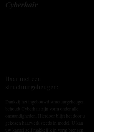
Cyberhair
Haar met een 
structuurgeheugen: 
Dankzij het ingebouwd structuurgeheugen 
behoudt Cyberhair zijn vorm onder alle 
omstandigheden. Hierdoor blijft het door u 
gekozen haarwerk steeds in model. U kan 
uw kapsel zelf makkelijk in vorm brengen. 