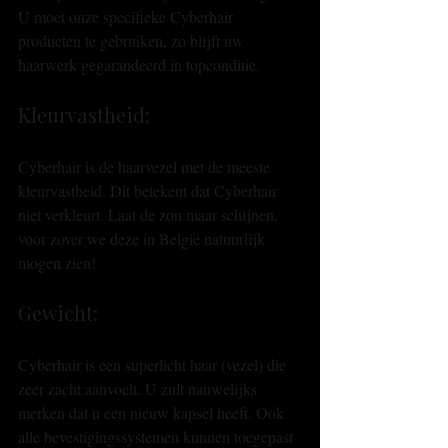
U moet onze specifieke Cyberhair 
producten te gebruiken, zo blijft uw 
haarwerk gegarandeerd in topconditie. 
Kleurvastheid: 
Cyberhair is de haarvezel met de meeste 
kleurvastheid. Dit betekent dat Cyberhair 
niet verkleurt. Laat de zon maar schijnen, 
voor zover we deze in België natuurlijk 
mogen zien! 
Gewicht: 
Cyberhair is een superlicht haar (vezel) die 
zeer zacht aanvoelt. U zult nauwelijks 
merken dat u een nieuw kapsel heeft. Ook 
alle bevestigingssystemen kunnen toegepast 