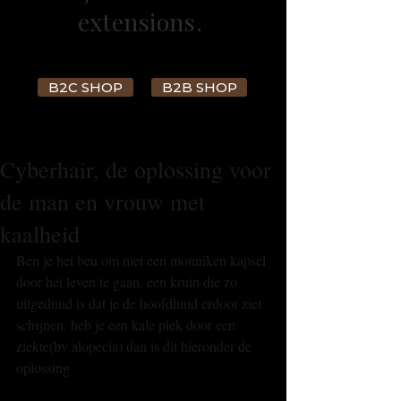
extensions.
B2C SHOP
B2B SHOP
Cyberhair, de oplossing voor
de man en vrouw met
kaalheid
Ben je het beu om met een monniken kapsel 
door het leven te gaan, een kruin die zo 
uitgedund is dat je de hoofdhuid erdoor ziet 
schijnen. heb je een kale plek door een 
ziekte(bv alopecia) dan is dit hieronder de 
oplossing 