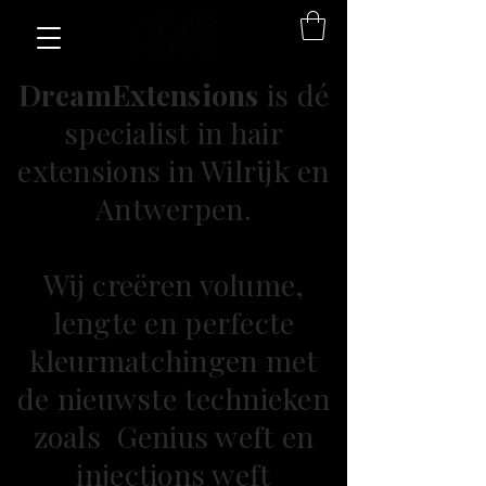
DreamExtensions
is dé
specialist in hair
extensions in Wilrijk en
Antwerpen.
Wij creëren volume,
lengte en perfecte
kleurmatchingen met
de nieuwste technieken
zoals Genius weft en
injections weft