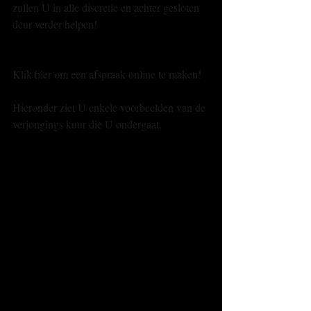
zullen U in alle discretie en achter gesloten 
deur verder helpen!
Klik hier om een afspraak online te maken!
Hieronder ziet U enkele voorbeelden van de 
verjongings kuur die U ondergaat.